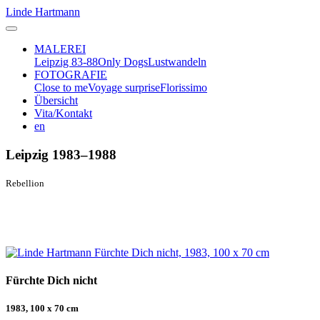
Linde Hartmann
MALEREI
Leipzig 83-88
Only Dogs
Lustwandeln
FOTOGRAFIE
Close to me
Voyage surprise
Florissimo
Übersicht
Vita/Kontakt
en
Leipzig 1983–1988
Rebellion
Fürchte Dich nicht
1983, 100 x 70 cm